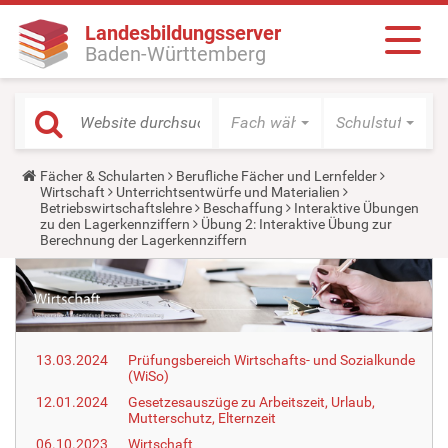
Landesbildungsserver
Baden-Württemberg
Fach wählen
Schulstufe wäh
Y
Fächer & Schularten
Berufliche Fächer und Lernfelder
o
Wirtschaft
Unterrichtsentwürfe und Materialien
u
Betriebswirtschaftslehre
Beschaffung
Interaktive Übungen
a
zu den Lagerkennziffern
Übung 2: Interaktive Übung zur
r
Berechnung der Lagerkennziffern
e
h
e
r
e
:
13.03.2024
Prüfungsbereich Wirtschafts- und Sozialkunde
(WiSo)
12.01.2024
Gesetzesauszüge zu Arbeitszeit, Urlaub,
Mutterschutz, Elternzeit
06.10.2023
Wirtschaft