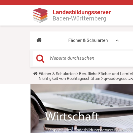
Landesbildungsserver
Baden-Württemberg
Fächer & Schularten
Y
Fächer & Schularten
Berufliche Fächer und Lernfel
o
Nichtigkeit von Rechtsgeschäften
qr-code-gesetz-
u
a
r
e
h
e
r
e
: