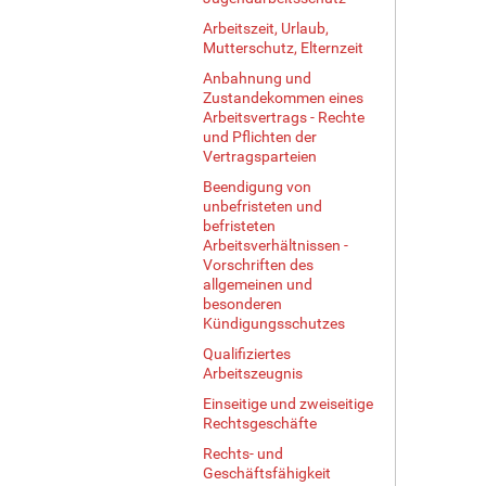
ß
Arbeitszeit, Urlaub,
e
Mutterschutz, Elternzeit
…
Anbahnung und
Zustandekommen eines
Arbeitsvertrags - Rechte
und Pflichten der
Vertragsparteien
Beendigung von
unbefristeten und
befristeten
Arbeitsverhältnissen -
Vorschriften des
allgemeinen und
besonderen
Kündigungsschutzes
Qualifiziertes
Arbeitszeugnis
Einseitige und zweiseitige
Rechtsgeschäfte
Rechts- und
Geschäftsfähigkeit