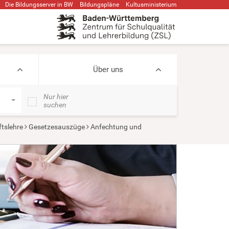
Die Bildungsserver in BW
Bildungspläne
Kultusministerium
Über uns
Nur hier
suchen
ftslehre
Gesetzesauszüge
Anfechtung und