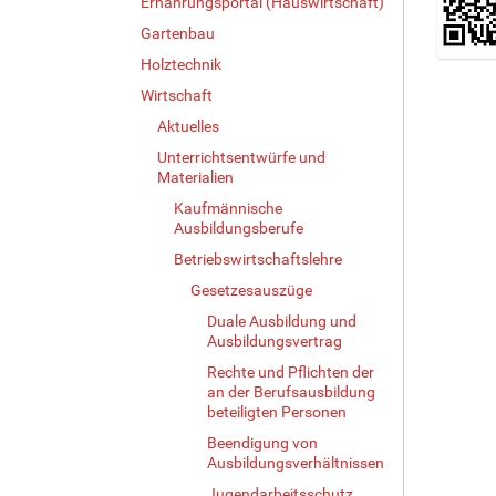
Ernährungsportal (Hauswirtschaft)
Gartenbau
Holztechnik
Z
e
Wirtschaft
i
Aktuelles
g
Unterrichtsentwürfe und
e
Materialien
B
i
Kaufmännische
l
Ausbildungsberufe
d
Betriebswirtschaftslehre
i
Gesetzesauszüge
n
v
Duale Ausbildung und
o
Ausbildungsvertrag
l
Rechte und Pflichten der
l
an der Berufsausbildung
e
beteiligten Personen
r
Beendigung von
G
Ausbildungsverhältnissen
r
ö
Jugendarbeitsschutz