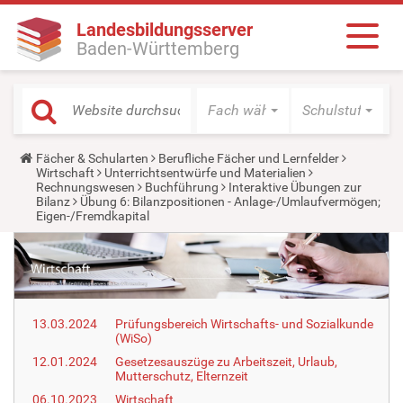
Landesbildungsserver
Baden-Württemberg
Fach wählen
Schulstufe wäh
Y
Fächer & Schularten
Berufliche Fächer und Lernfelder
o
Wirtschaft
Unterrichtsentwürfe und Materialien
u
Rechnungswesen
Buchführung
Interaktive Übungen zur
a
Bilanz
Übung 6: Bilanzpositionen - Anlage-/Umlaufvermögen;
r
Eigen-/Fremdkapital
e
h
e
r
e
:
13.03.2024
Prüfungsbereich Wirtschafts- und Sozialkunde
(WiSo)
12.01.2024
Gesetzesauszüge zu Arbeitszeit, Urlaub,
Mutterschutz, Elternzeit
06.10.2023
Wirtschaft