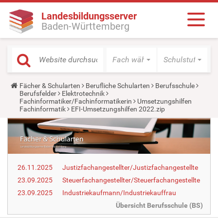
Landesbildungsserver
Baden-Württemberg
Fach wählen
Schulstufe wäh
Y
Fächer & Schularten
Berufliche Schularten
Berufsschule
o
Berufsfelder
Elektrotechnik
u
Fachinformatiker/Fachinformatikerin
Umsetzungshilfen
a
Fachinformatik
EFI-Umsetzungshilfen 2022.zip
r
e
h
e
r
e
:
26.11.2025
Justizfachangestellter/Justizfachangestellte
23.09.2025
Steuerfachangestellter/Steuerfachangestellte
23.09.2025
Industriekaufmann/Industriekauffrau
Übersicht Berufsschule (BS)