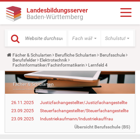
Landesbildungsserver
Baden-Württemberg
Fach wählen
Schulstufe wäh
Y
Fächer & Schularten
Berufliche Schularten
Berufsschule
o
Berufsfelder
Elektrotechnik
u
Fachinformatiker/Fachinformatikerin
Lernfeld 4
a
r
e
h
e
r
e
26.11.2025
Justizfachangestellter/Justizfachangestellte
:
23.09.2025
Steuerfachangestellter/Steuerfachangestellte
23.09.2025
Industriekaufmann/Industriekauffrau
Übersicht Berufsschule (BS)