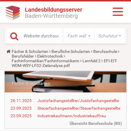
Landesbildungsserver
Baden-Württemberg
Fach wählen
Schulstufe wäh
Y
Fächer & Schularten
Berufliche Schularten
Berufsschule
o
Berufsfelder
Elektrotechnik
u
Fachinformatiker/Fachinformatikerin
Lernfeld 2
EFI-EIT-
a
WDM-WSY-LF02-Zielanalyse.pdf
r
e
h
e
r
e
:
26.11.2025
Justizfachangestellter/Justizfachangestellte
23.09.2025
Steuerfachangestellter/Steuerfachangestellte
23.09.2025
Industriekaufmann/Industriekauffrau
Übersicht Berufsschule (BS)