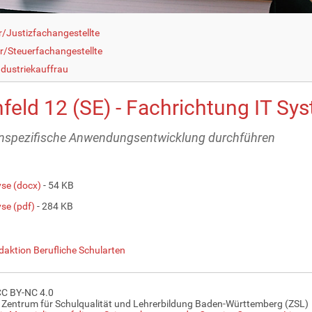
r/Justizfachangestellte
r/Steuerfachangestellte
dustriekauffrau
feld 12 (SE) - Fachrichtung IT Sy
spezifische Anwendungsentwicklung durchführen
yse (docx)
- 54 KB
yse (pdf)
- 284 KB
daktion Berufliche Schularten
CC BY-NC 4.0
 Zentrum für Schulqualität und Lehrerbildung Baden-Württemberg (ZSL)