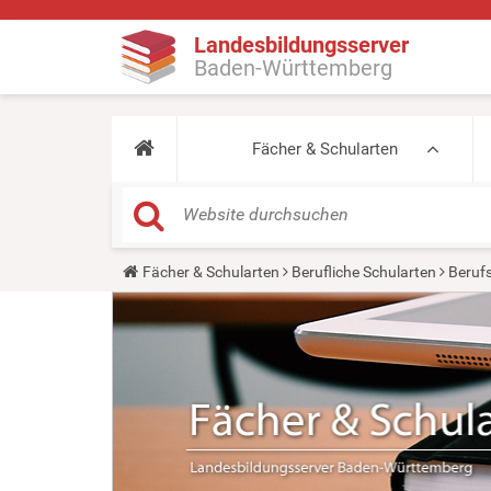
Landesbildungsserver
Baden-Württemberg
Fächer & Schularten
Y
Fächer & Schularten
Berufliche Schularten
Beruf
o
u
a
r
e
h
e
r
e
: