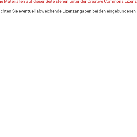
ie Materialien auf dieser Seite stehen unter der Creative Commons Lizen
achten Sie eventuell abweichende Lizenzangaben bei den eingebundenen 