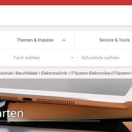
Themen & Impulse
Service & Tools
Fach wählen
Schulstufe wählen
sschule
Berufsfelder
Elektrotechnik
IT-System-Elektroniker/IT-System-