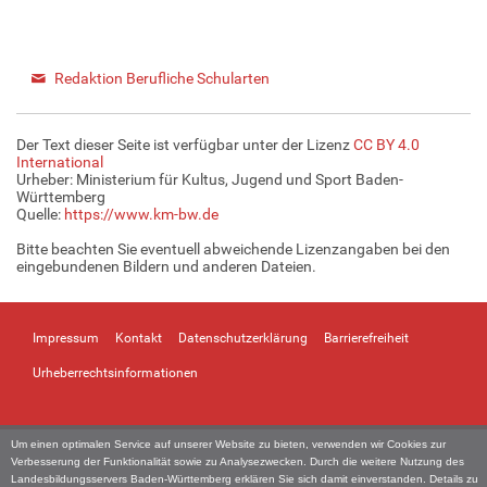
Redaktion Berufliche Schularten
Der Text dieser Seite ist verfügbar unter der Lizenz
CC BY 4.0
International
Urheber: Ministerium für Kultus, Jugend und Sport Baden-
Württemberg
Quelle:
https://www.km-bw.de
Bitte beachten Sie eventuell abweichende Lizenzangaben bei den
eingebundenen Bildern und anderen Dateien.
Impressum
Kontakt
Datenschutzerklärung
Barrierefreiheit
Urheberrechtsinformationen
Um einen optimalen Service auf unserer Website zu bieten, verwenden wir Cookies zur
Verbesserung der Funktionalität sowie zu Analysezwecken. Durch die weitere Nutzung des
Landesbildungsservers Baden-Württemberg erklären Sie sich damit einverstanden. Details zu