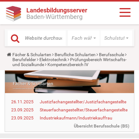
Landesbildungsserver
Baden-Württemberg
Fach wählen
Schulstufe wäh
Y
Fächer & Schularten
Berufliche Schularten
Berufsschule
o
Berufsfelder
Elektrotechnik
Prüfungsbereich Wirtschafts-
u
und Sozialkunde
Kompetenzbereich IV
a
r
e
h
e
r
e
26.11.2025
Justizfachangestellter/Justizfachangestellte
:
23.09.2025
Steuerfachangestellter/Steuerfachangestellte
23.09.2025
Industriekaufmann/Industriekauffrau
Übersicht Berufsschule (BS)