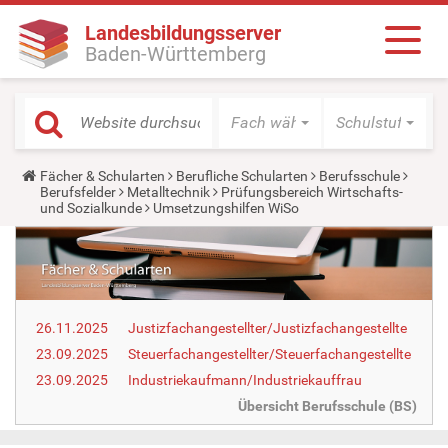
Landesbildungsserver
Baden-Württemberg
Fach wählen
Schulstufe wäh
Y
Fächer & Schularten
Berufliche Schularten
Berufsschule
o
Berufsfelder
Metalltechnik
Prüfungsbereich Wirtschafts-
u
und Sozialkunde
Umsetzungshilfen WiSo
a
r
e
h
e
r
e
26.11.2025
Justizfachangestellter/Justizfachangestellte
:
23.09.2025
Steuerfachangestellter/Steuerfachangestellte
23.09.2025
Industriekaufmann/Industriekauffrau
Übersicht Berufsschule (BS)