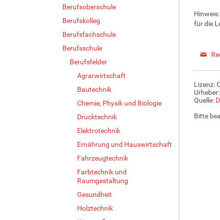
Berufsoberschule
Hinweis:
Berufskolleg
für die L
Berufsfachschule
Berufsschule
Re
Berufsfelder
Agrarwirtschaft
Lizenz: 
Bautechnik
Urheber:
Quelle:
D
Chemie, Physik und Biologie
Bitte be
Drucktechnik
Elektrotechnik
Ernährung und Hauswirtschaft
Fahrzeugtechnik
Farbtechnik und
Raumgestaltung
Gesundheit
Holztechnik