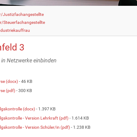
r/Justizfachangestellte
r/Steuerfachangestellte
dustriekauffrau
feld 3
s in Netzwerke einbinden
yse (docx)
- 46 KB
yse (pdf)
- 300 KB
lgskontrolle (docx)
- 1.397 KB
lgskontrolle - Version Lehrkraft (pdf)
- 1.614 KB
lgskontrolle - Version Schüler/in (pdf)
- 1.238 KB