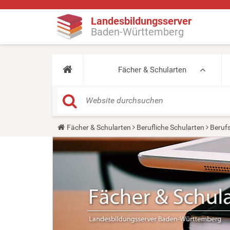
Landesbildungsserver
Baden-Württemberg
Fächer & Schularten
Y
Fächer & Schularten
Berufliche Schularten
Beruf
o
u
a
r
e
h
e
r
e
: