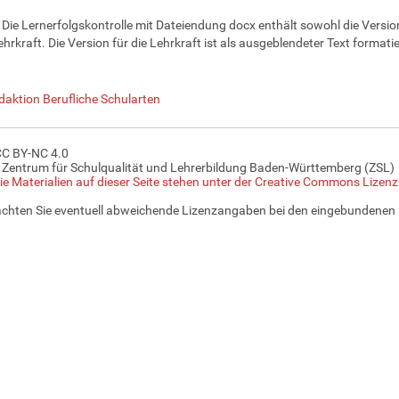
 Die Lernerfolgskontrolle mit Dateiendung docx enthält sowohl die Version
ehrkraft. Die Version für die Lehrkraft ist als ausgeblendeter Text formatie
daktion Berufliche Schularten
CC BY-NC 4.0
 Zentrum für Schulqualität und Lehrerbildung Baden-Württemberg (ZSL)
ie Materialien auf dieser Seite stehen unter der Creative Commons Lizen
achten Sie eventuell abweichende Lizenzangaben bei den eingebundenen 