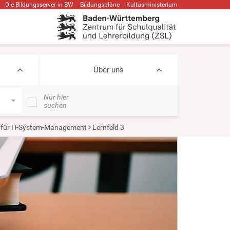
Die Bildungsserver in BW
Bildungspläne
Kultusministerium
Über uns
Nur hier
suchen
für IT-System-Management
Lernfeld 3