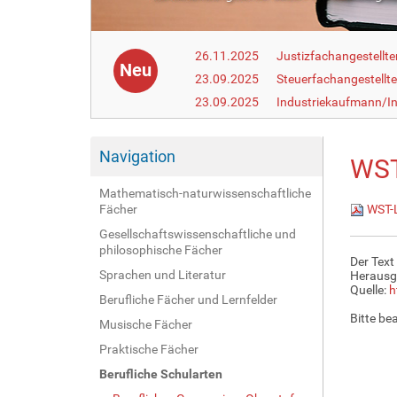
26.11.2025
Justizfachangestellte
Neu
23.09.2025
Steuerfachangestellte
23.09.2025
Industriekaufmann/In
Navigation
WST
Mathematisch-naturwissenschaftliche
Fächer
WST-L
Gesellschaftswissenschaftliche und
philosophische Fächer
Der Text
Sprachen und Literatur
Herausg
Quelle:
h
Berufliche Fächer und Lernfelder
Bitte be
Musische Fächer
Praktische Fächer
Berufliche Schularten