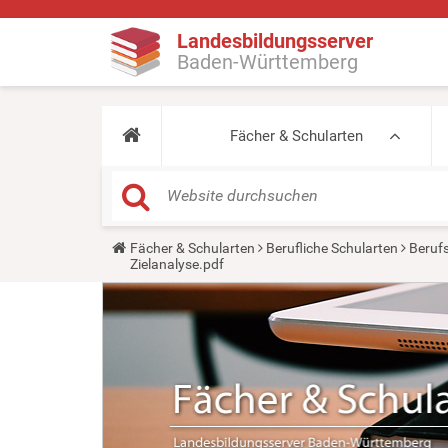
Landesbildungsserver
Baden-Württemberg
Fächer & Schularten
Y
Fächer & Schularten
Berufliche Schularten
Beruf
o
Zielanalyse.pdf
u
a
r
e
h
e
r
e
: