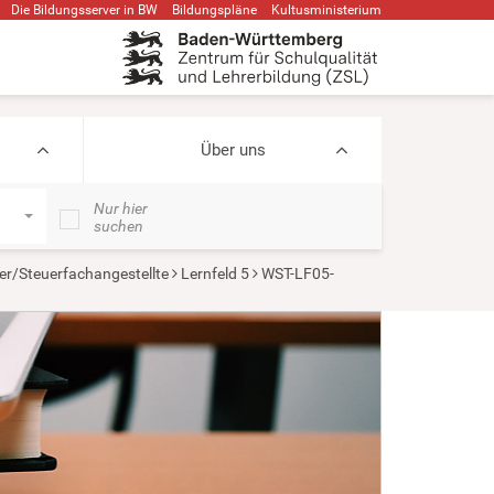
Die Bildungsserver in BW
Bildungspläne
Kultusministerium
Über uns
Nur hier
suchen
er/Steuerfachangestellte
Lernfeld 5
WST-LF05-