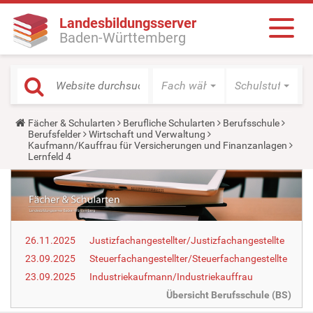
Landesbildungsserver
Baden-Württemberg
Fach wählen
Schulstufe wäh
Y
Fächer & Schularten
Berufliche Schularten
Berufsschule
o
Berufsfelder
Wirtschaft und Verwaltung
u
Kaufmann/Kauffrau für Versicherungen und Finanzanlagen
a
Lernfeld 4
r
e
h
e
r
e
:
26.11.2025
Justizfachangestellter/Justizfachangestellte
23.09.2025
Steuerfachangestellter/Steuerfachangestellte
23.09.2025
Industriekaufmann/Industriekauffrau
Übersicht Berufsschule (BS)