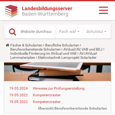
Landesbildungsserver
Baden-Württemberg
Fach wählen
Schulstufe wäh
Y
Fächer & Schularten
Berufliche Schularten
o
Berufsvorbereitende Schularten
AVdual/AV, VAB und BEJ
u
Individuelle Förderung im AVdual und VAB
AV/AVdual-
a
Lernmaterialien
Elektrotechnik Lernprojekt Solarlader
r
e
h
e
r
e
:
19.03.2024
Hinweise zur Prüfungserstellung
19.05.2022
Kompetenzraster
19.05.2022
Kompetenzraster
Übersicht Berufsvorbereitende Schularten