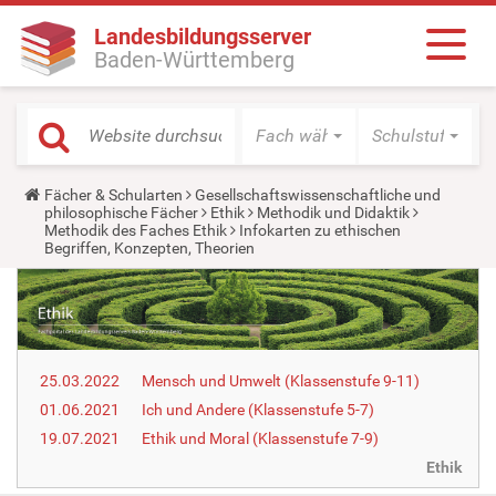
Landesbildungsserver
Baden-Württemberg
Fach wählen
Schulstufe wäh
Y
Fächer & Schularten
Gesellschaftswissenschaftliche und
o
philosophische Fächer
Ethik
Methodik und Didaktik
u
Methodik des Faches Ethik
Infokarten zu ethischen
a
Begriffen, Konzepten, Theorien
r
e
h
e
r
e
:
25.03.2022
Mensch und Umwelt (Klassenstufe 9-11)
01.06.2021
Ich und Andere (Klassenstufe 5-7)
19.07.2021
Ethik und Moral (Klassenstufe 7-9)
Ethik