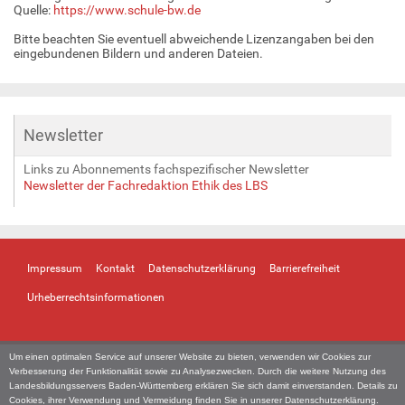
Quelle:
https://www.schule-bw.de
Bitte beachten Sie eventuell abweichende Lizenzangaben bei den
eingebundenen Bildern und anderen Dateien.
Newsletter
Links zu Abonnements fachspezifischer Newsletter
Newsletter der Fachredaktion Ethik des LBS
Impressum
Kontakt
Datenschutzerklärung
Barrierefreiheit
Urheberrechtsinformationen
Um einen optimalen Service auf unserer Website zu bieten, verwenden wir Cookies zur
Verbesserung der Funktionalität sowie zu Analysezwecken. Durch die weitere Nutzung des
Landesbildungsservers Baden-Württemberg erklären Sie sich damit einverstanden. Details zu
Cookies, ihrer Verwendung und Vermeidung finden Sie in unserer
Datenschutzerklärung
.