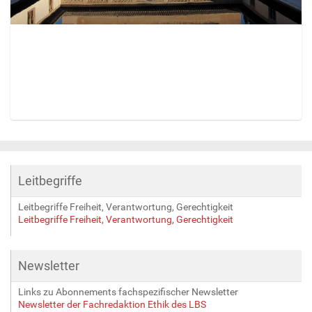
Z
e
i
g
Leitbegriffe
e
B
Leitbegriffe Freiheit, Verantwortung, Gerechtigkeit
i
Leitbegriffe Freiheit, Verantwortung, Gerechtigkeit
l
d
i
Newsletter
n
v
Links zu Abonnements fachspezifischer Newsletter
o
Newsletter der Fachredaktion Ethik des LBS
l