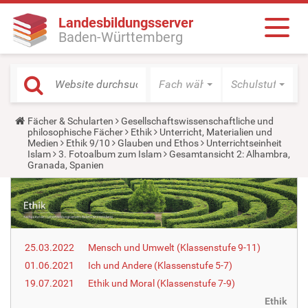
Landesbildungsserver
Baden-Württemberg
Fach wählen
Schulstufe wäh
Y
Fächer & Schularten
Gesellschaftswissenschaftliche und
o
philosophische Fächer
Ethik
Unterricht, Materialien und
u
Medien
Ethik 9/10
Glauben und Ethos
Unterrichtseinheit
a
Islam
3. Fotoalbum zum Islam
Gesamtansicht 2: Alhambra,
r
Granada, Spanien
e
h
e
r
e
:
25.03.2022
Mensch und Umwelt (Klassenstufe 9-11)
01.06.2021
Ich und Andere (Klassenstufe 5-7)
19.07.2021
Ethik und Moral (Klassenstufe 7-9)
Ethik