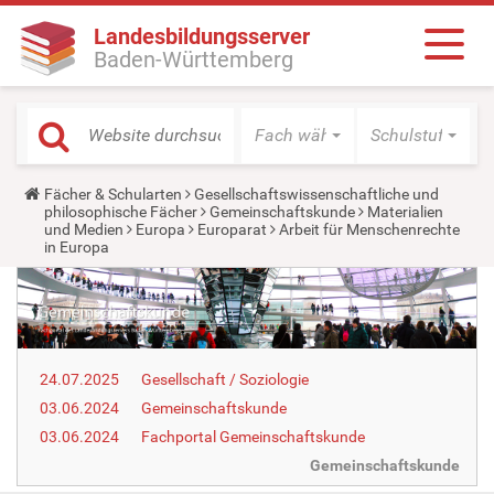
Landesbildungsserver
Baden-Württemberg
Fach wählen
Schulstufe wäh
Y
Fächer & Schularten
Gesellschaftswissenschaftliche und
o
philosophische Fächer
Gemeinschaftskunde
Materialien
u
und Medien
Europa
Europarat
Arbeit für Menschenrechte
a
in Europa
r
e
h
e
r
e
:
24.07.2025
Gesellschaft / Soziologie
03.06.2024
Gemeinschaftskunde
03.06.2024
Fachportal Gemeinschaftskunde
Gemeinschaftskunde