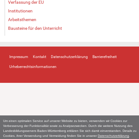
Verfassung der EU
Institutionen
Arbeitsthemen
Bausteine für den Unterricht
Impressum
Kontakt
Datenschutzerklärung
Barrierefreiheit
Urheberrechtsinformationen
Um einen optimalen Service auf unserer Website zu bieten, verwenden wir Cookies zur
Verbesserung der Funktionalität sowie zu Analysezwecken. Durch die weitere Nutzung des
Landesbildungsservers Baden-Württemberg erklären Sie sich damit einverstanden. Details zu
Cookies, ihrer Verwendung und Vermeidung finden Sie in unserer
Datenschutzerklärung
.