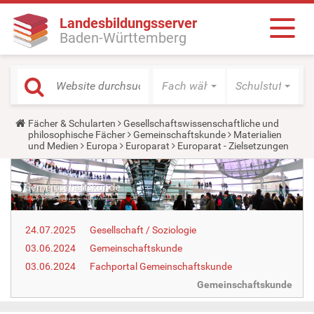
Landesbildungsserver
Baden-Württemberg
Fach wählen
Schulstufe wäh
Y
Fächer & Schularten
Gesellschaftswissenschaftliche und
o
philosophische Fächer
Gemeinschaftskunde
Materialien
u
und Medien
Europa
Europarat
Europarat - Zielsetzungen
a
r
e
h
e
r
e
24.07.2025
Gesellschaft / Soziologie
:
03.06.2024
Gemeinschaftskunde
03.06.2024
Fachportal Gemeinschaftskunde
Gemeinschaftskunde