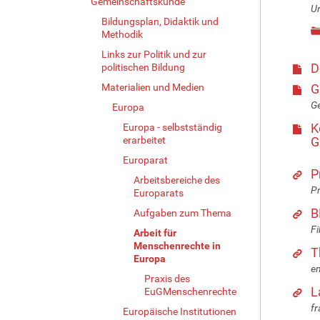
Gemeinschaftskunde
Ur
Bildungsplan, Didaktik und
Methodik
Links zur Politik und zur
D
politischen Bildung
Materialien und Medien
G
Ge
Europa
K
Europa - selbstständig
erarbeitet
G
Europarat
P
Arbeitsbereiche des
P
Europarats
B
Aufgaben zum Thema
Fi
Arbeit für
Menschenrechte in
T
Europa
en
Praxis des
L
EuGMenschenrechte
fr
Europäische Institutionen