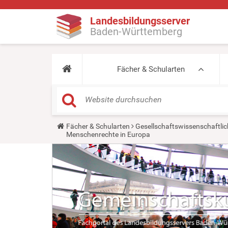
Landesbildungsserver
Baden-Württemberg
Fächer & Schularten
Y
Fächer & Schularten
Gesellschaftswissenschaftlic
o
Menschenrechte in Europa
u
a
r
e
h
e
r
e
: