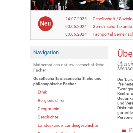
24.07.2025
Gesellschaft / Soziolo
Neu
03.06.2024
Gemeinschaftskunde
03.06.2024
Fachportal Gemeinsc
Übe
Navigation
Übersi
Mathematisch-naturwissenschaftliche
Mensc
Fächer
Gesellschaftswissenschaftliche und
Die "Eur
philosophische Fächer
-freihei
Zwangsar
Ethik
Bestrafu
Gedanken
Religionslehren
und Vere
Diskrimi
Geographie
garantie
Geschichte
Personen
Landeskunde, Landesgeschichte
P