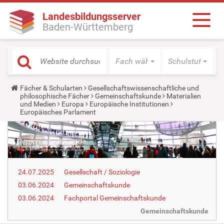
Landesbildungsserver
Baden-Württemberg
Fach wählen
Schulstufe wäh
Y
Fächer & Schularten
Gesellschaftswissenschaftliche und
o
philosophische Fächer
Gemeinschaftskunde
Materialien
u
und Medien
Europa
Europäische Institutionen
a
Europäisches Parlament
r
e
h
e
r
e
:
24.07.2025
Gesellschaft / Soziologie
03.06.2024
Gemeinschaftskunde
03.06.2024
Fachportal Gemeinschaftskunde
Gemeinschaftskunde