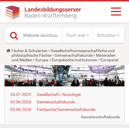
Landesbildungsserver
Baden-Württemberg
Fach wählen
Schulstufe wäh
Y
Fächer & Schularten
Gesellschaftswissenschaftliche und
o
philosophische Fächer
Gemeinschaftskunde
Materialien
u
und Medien
Europa
Europäische Institutionen
Europarat
a
r
e
h
e
r
e
24.07.2025
Gesellschaft / Soziologie
:
03.06.2024
Gemeinschaftskunde
03.06.2024
Fachportal Gemeinschaftskunde
Gemeinschaftskunde