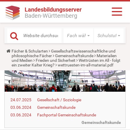
Landesbildungsserver
Baden-Württemberg
Fach wählen
Schulstufe wäh
Y
Fächer & Schularten
Gesellschaftswissenschaftliche und
o
philosophische Fächer
Gemeinschaftskunde
Materialien
u
und Medien
Frieden und Sicherheit
Wettrüsten im All - folgt
a
ein zweiter Kalter Krieg?
wettruesten-im-all-material.pdf
r
e
h
e
r
e
:
24.07.2025
Gesellschaft / Soziologie
03.06.2024
Gemeinschaftskunde
03.06.2024
Fachportal Gemeinschaftskunde
Gemeinschaftskunde