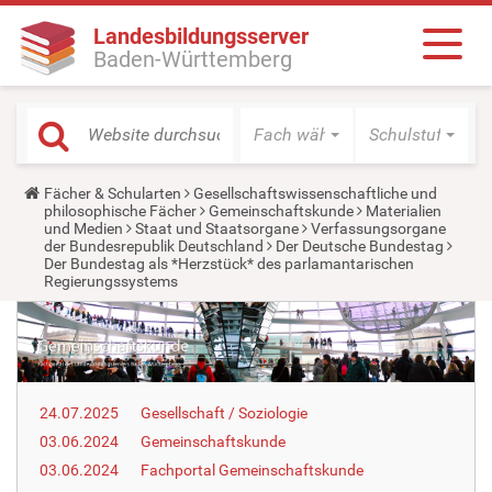
Landesbildungsserver
Baden-Württemberg
Fach wählen
Schulstufe wäh
Y
Fächer & Schularten
Gesellschaftswissenschaftliche und
o
philosophische Fächer
Gemeinschaftskunde
Materialien
u
und Medien
Staat und Staatsorgane
Verfassungsorgane
a
der Bundesrepublik Deutschland
Der Deutsche Bundestag
r
Der Bundestag als *Herzstück* des parlamantarischen
e
Regierungssystems
h
e
r
e
:
24.07.2025
Gesellschaft / Soziologie
03.06.2024
Gemeinschaftskunde
03.06.2024
Fachportal Gemeinschaftskunde