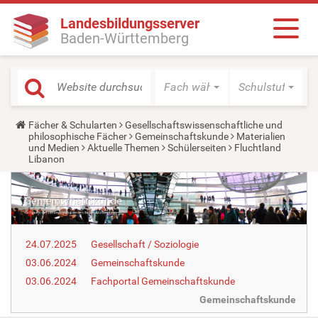
Landesbildungsserver
Baden-Württemberg
Fach wählen
Schulstufe wäh
Y
Fächer & Schularten
Gesellschaftswissenschaftliche und
o
philosophische Fächer
Gemeinschaftskunde
Materialien
u
und Medien
Aktuelle Themen
Schülerseiten
Fluchtland
a
Libanon
r
e
h
e
r
e
:
24.07.2025
Gesellschaft / Soziologie
03.06.2024
Gemeinschaftskunde
03.06.2024
Fachportal Gemeinschaftskunde
Gemeinschaftskunde