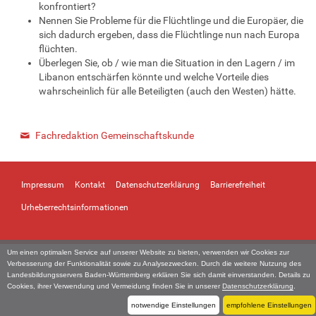
konfrontiert?
Nennen Sie Probleme für die Flüchtlinge und die Europäer, die
sich dadurch ergeben, dass die Flüchtlinge nun nach Europa
flüchten.
Überlegen Sie, ob / wie man die Situation in den Lagern / im
Libanon entschärfen könnte und welche Vorteile dies
wahrscheinlich für alle Beteiligten (auch den Westen) hätte.
Fachredaktion Gemeinschaftskunde
Impressum
Kontakt
Datenschutzerklärung
Barrierefreiheit
Urheberrechtsinformationen
Um einen optimalen Service auf unserer Website zu bieten, verwenden wir Cookies zur
Verbesserung der Funktionalität sowie zu Analysezwecken. Durch die weitere Nutzung des
Landesbildungsservers Baden-Württemberg erklären Sie sich damit einverstanden. Details zu
Cookies, ihrer Verwendung und Vermeidung finden Sie in unserer
Datenschutzerklärung
.
notwendige Einstellungen
empfohlene Einstellungen