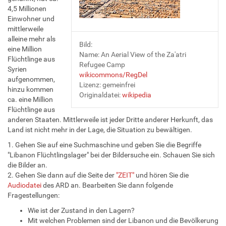
4,5 Millionen
Einwohner und
mittlerweile
alleine mehr als
Bild:
eine Million
Name: An Aerial View of the Za'atri
Flüchtlinge aus
Refugee Camp
Syrien
wikicommons/RegDel
aufgenommen,
Lizenz: gemeinfrei
hinzu kommen
Originaldatei:
wikipedia
ca. eine Million
Flüchtlinge aus
anderen Staaten. Mittlerweile ist jeder Dritte anderer Herkunft, das
Land ist nicht mehr in der Lage, die Situation zu bewältigen.
1. Gehen Sie auf eine Suchmaschine und geben Sie die Begriffe
"Libanon Flüchtlingslager" bei der Bildersuche ein. Schauen Sie sich
die Bilder an.
2. Gehen Sie dann auf die Seite der
"ZEIT"
und hören Sie die
Audiodatei
des ARD an. Bearbeiten Sie dann folgende
Fragestellungen:
Wie ist der Zustand in den Lagern?
Mit welchen Problemen sind der Libanon und die Bevölkerung