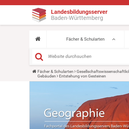
Landesbildungsserver
Baden-Württemberg
Fächer & Schularten
Y
Fächer & Schularten
Gesellschaftswissenschaftlic
o
Gebäuden
Entstehung von Gesteinen
u
a
r
e
h
e
r
e
: