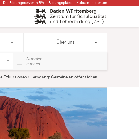
Die Bildungsserver in BW
Bildungspläne
Kultusministerium
Über uns
Nur hier
suchen
te Exkursionen
Lerngang: Gesteine an öffentlichen