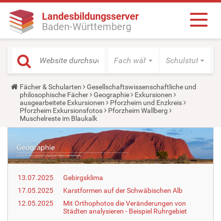
Landesbildungsserver
Baden-Württemberg
Fach wählen
Schulstufe wäh
Y
Fächer & Schularten
Gesellschaftswissenschaftliche und
o
philosophische Fächer
Geographie
Exkursionen
u
ausgearbeitete Exkursionen
Pforzheim und Enzkreis
a
Pforzheim Exkursionsfotos
Pforzheim Wallberg
r
Muschelreste im Blaukalk
e
h
e
r
e
:
13.07.2025
Gebirgsklima
17.05.2025
Karstformen auf der Schwäbischen Alb
12.05.2025
Mit Orthophotos die Veränderungen von
Städten analysieren - Beispiel Ruhrgebiet