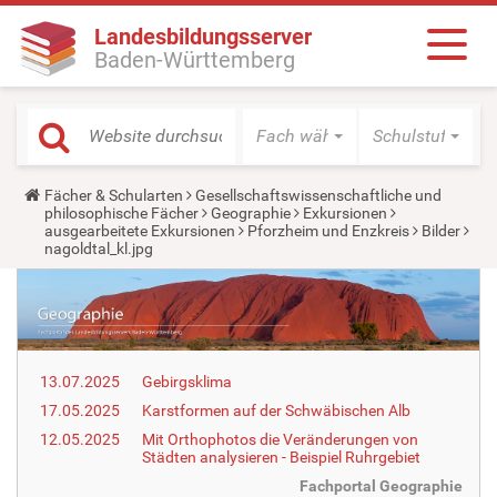
Landesbildungsserver
Baden-Württemberg
Fach wählen
Schulstufe wäh
Y
Fächer & Schularten
Gesellschaftswissenschaftliche und
o
philosophische Fächer
Geographie
Exkursionen
u
ausgearbeitete Exkursionen
Pforzheim und Enzkreis
Bilder
a
nagoldtal_kl.jpg
r
e
h
e
r
e
:
13.07.2025
Gebirgsklima
17.05.2025
Karstformen auf der Schwäbischen Alb
12.05.2025
Mit Orthophotos die Veränderungen von
Städten analysieren - Beispiel Ruhrgebiet
Fachportal Geographie