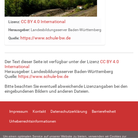
Z
CC BY 4.0 International
Lizenz:
e
Herausgeber:
Landesbildungsserver Baden-Württemberg
i
https://www.schule-bw.de
Quelle:
g
e
B
i
Der Text dieser Seite ist verfügbar unter der Lizenz
CC BY 4.0
l
International
d
Herausgeber: Landesbildungsserver Baden-Württemberg
Quelle:
https://www.schule-bw.de
i
n
Bitte beachten Sie eventuell abweichende Lizenzangaben bei den
v
eingebundenen Bildern und anderen Dateien.
o
l
l
Impressum
Kontakt
Datenschutzerklärung
Barrierefreiheit
e
r
Urheberrechtsinformationen
G
r
Um einen optimalen Service auf unserer Website zu bieten, verwenden wir Cookies zur