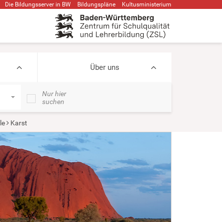
Die Bildungsserver in BW
Bildungspläne
Kultusministerium
Über uns
Nur hier
suchen
le
Karst