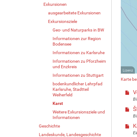
Exkursionen
ausgearbeitete Exkursionen
Exkursionsziele
Geo- und Naturparks in BW
Informationen zur Region
Bodensee
Informationen zu Karlsruhe
Informationen zu Pforzheim
und Enzkreis
Lizenz
Informationen zu Stuttgart
Karte b
bodenkundlicher Lehrpfad
Karlsruhe, Stadtteil
V
Weiherfeld
Bi
Karst
Š
Weitere Exkursionsziele und
Bi
Informationen
K
Geschichte
Ei
Landeskunde, Landesgeschichte