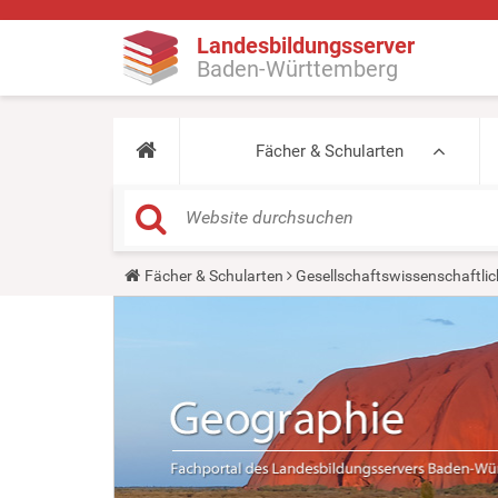
Landesbildungsserver
Baden-Württemberg
Fächer & Schularten
Y
Fächer & Schularten
Gesellschaftswissenschaftlic
o
u
a
r
e
h
e
r
e
: