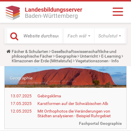
Landesbildungsserver
Baden-Württemberg
Fach wählen
Schulstufe wäh
Y
Fächer & Schularten
Gesellschaftswissenschaftliche und
o
philosophische Fächer
Geographie
Unterricht
E-Learning
u
Klimazonen der Erde (Mittelstufe)
Vegetationszonen - Info
a
r
e
h
e
r
e
13.07.2025
Gebirgsklima
:
17.05.2025
Karstformen auf der Schwäbischen Alb
12.05.2025
Mit Orthophotos die Veränderungen von
Städten analysieren - Beispiel Ruhrgebiet
Fachportal Geographie