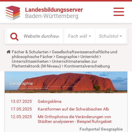
Landesbildungsserver
Baden-Württemberg
Fach wählen
Schulstufe wäh
Y
Fächer & Schularten
Gesellschaftswissenschaftliche und
o
philosophische Fächer
Geographie
Unterricht
u
Unterrichtseinheiten
Unterrichtmaterialien zur
a
Plattentektonik (M-Niveau)
Kontinentalverschiebung
r
e
h
e
r
e
:
13.07.2025
Gebirgsklima
17.05.2025
Karstformen auf der Schwäbischen Alb
12.05.2025
Mit Orthophotos die Veränderungen von
Städten analysieren - Beispiel Ruhrgebiet
Fachportal Geographie