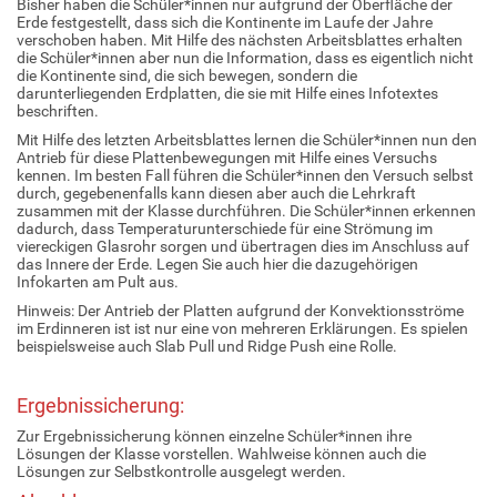
Bisher haben die Schüler*innen nur aufgrund der Oberfläche der
Erde festgestellt, dass sich die Kontinente im Laufe der Jahre
verschoben haben. Mit Hilfe des nächsten Arbeitsblattes erhalten
die Schüler*innen aber nun die Information, dass es eigentlich nicht
die Kontinente sind, die sich bewegen, sondern die
darunterliegenden Erdplatten, die sie mit Hilfe eines Infotextes
beschriften.
Mit Hilfe des letzten Arbeitsblattes lernen die Schüler*innen nun den
Antrieb für diese Plattenbewegungen mit Hilfe eines Versuchs
kennen. Im besten Fall führen die Schüler*innen den Versuch selbst
durch, gegebenenfalls kann diesen aber auch die Lehrkraft
zusammen mit der Klasse durchführen. Die Schüler*innen erkennen
dadurch, dass Temperaturunterschiede für eine Strömung im
viereckigen Glasrohr sorgen und übertragen dies im Anschluss auf
das Innere der Erde. Legen Sie auch hier die dazugehörigen
Infokarten am Pult aus.
Hinweis: Der Antrieb der Platten aufgrund der Konvektionsströme
im Erdinneren ist ist nur eine von mehreren Erklärungen. Es spielen
beispielsweise auch Slab Pull und Ridge Push eine Rolle.
Ergebnissicherung:
Zur Ergebnissicherung können einzelne Schüler*innen ihre
Lösungen der Klasse vorstellen. Wahlweise können auch die
Lösungen zur Selbstkontrolle ausgelegt werden.