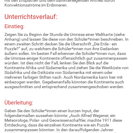
mit den Erdplatten und dem dahinterliegenden Antrieb durch
Konvektionsströme im Erdinneren.
Unterrichtsverlauf:
Einstieg:
Zeigen Sie zu Beginn der Stunde die Umrisse einer Weltkarte (siehe
Anhang) und lassen Sie diese von den Schüler*innen beschreiben. In
einem zweiten Schritt decken Sie die Überschrift „Die Erde - ein
Puzzle?“ auf, zu welchem die Schüler*innen nun ihre Gedanken
äußern sollen. Im besten Fall erkennen die Schüler*innen nun, dass
die Umrisse einiger Kontinente offensichtlich gut zusammenpassen
würden. Ist dies nicht der Fall, lenken Sie den Blick auf die
Kontinente Afrika und Südamerika und ziehen Sie die Westküste von
Südafrika und die Ostküste von Südamerika mit einem oder
mehreren farbigen Stiften nach. Auch Nordamerika kann hier mit
einbezogen werden. Gegebenenfalls könnten die Kontinente auch
ausgeschnitten und entsprechend zusammengeschoben werden.
Überleitung:
Geben Sie den Schüler*innen einen kurzen Input, der
folgendermaßen aussehen könnte: „Auch Alfred Wegener, ein
Meteorologe, Polar- und Geowissenschaftler, machte 1911 diese
Entdeckung, dass die einzelnen Kontinente wie ein Puzzle
zusammenpassen könnten. In den darauffolgenden Jahren