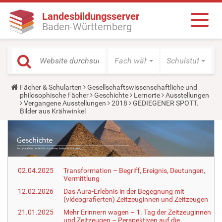
Landesbildungsserver
Baden-Württemberg
Fach wählen
Schulstufe wäh
Y
Fächer & Schularten
Gesellschaftswissenschaftliche und
o
philosophische Fächer
Geschichte
Lernorte
Ausstellungen
u
Vergangene Ausstellungen
2018
GEDIEGENER SPOTT.
a
Bilder aus Krähwinkel
r
e
h
e
r
e
:
02.04.2025
Transformation – Begriff, Ereignis, Deutungen,
Vermittlung
12.02.2026
Das Aura-Erlebnis in der Begegnung mit
(videografierten) Zeitzeuginnen und Zeitzeugen
21.01.2025
Mehr Erinnern wagen – 1. Tag der Zeitzeuginnen
und Zeitzeugen – Perspektiven auf die