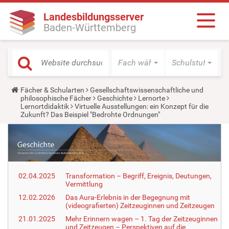
Landesbildungsserver
Baden-Württemberg
Fach wählen
Schulstufe wäh
Y
Fächer & Schularten
Gesellschaftswissenschaftliche und
o
philosophische Fächer
Geschichte
Lernorte
u
Lernortdidaktik
Virtuelle Ausstellungen: ein Konzept für die
a
Zukunft? Das Beispiel "Bedrohte Ordnungen"
r
e
h
e
r
e
:
02.04.2025
Transformation – Begriff, Ereignis, Deutungen,
Vermittlung
12.02.2026
Das Aura-Erlebnis in der Begegnung mit
(videografierten) Zeitzeuginnen und Zeitzeugen
21.01.2025
Mehr Erinnern wagen – 1. Tag der Zeitzeuginnen
und Zeitzeugen – Perspektiven auf die