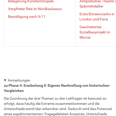
Belagerung Konstantinopels
Antijüdisches Theater 
Spätmittelalter
Vergifteter Reis im Nordkaukasus
Erste Börsencrashs in
Bewältigung nach 9/11
London und Paris
Gescheitertes
Sozialbauprojekt in
Murcia
Anmerkungen
zu Phase 4. Erarbeitung II: Eigener Nachvollzug von historischen
Vergleichen
Die Zuordnung der drei Themen zu den Leitfragen ist bewusst so
erfolgt, dass häufig die Extreme zusammenkommen und die
Unterschiede somit klar erkennbar sind. Dadurch wird das Potenzial
eines aspektorientierten/ fragegeleiteten Ansatzes, Unterschiede