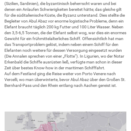
(Sizilien, Sardinien), die byzantinisch beherrscht waren und bei
denen ein Anlaufen Schwierigkeiten bereitet hätte; das gleiche gilt
für die süditalienische Küste, die Byzanz unterstand. Dies stellte die
Begleiter von Abul Abaz vor enorme logistische Probleme, denn ein
Elefant braucht täglich 200 kg Futter und 100 Liter Wasser. Neben
den 3,5-6,5 Tonnen, die der Elefant selbst wog, war dies ein enormes
Gewicht für ein frühmittelalterliches Schiff. Offensichtlich hat man
das Transportproblem gelöst, indem neben einem Schiff für den
Elefanten noch weitere für dessen Versorgung eingesetzt wurden
(Die Annalen sprechen von einer „Flotte“). In Ligurien, wo der Notar
Erkenbald die Schiffe ausrüsten ließ, verfügte man schon in dieser
Zeit über bestes Know-how in der maritimen Schifffahrt.
Auf dem Festland ging die Reise weiter von Porto Venere nach
Vercelli, wo man überwinterte, bevor Abul Abaz über den Großen St.
Bernhard-Pass und den Rhein entlang nach Aachen gereist ist.