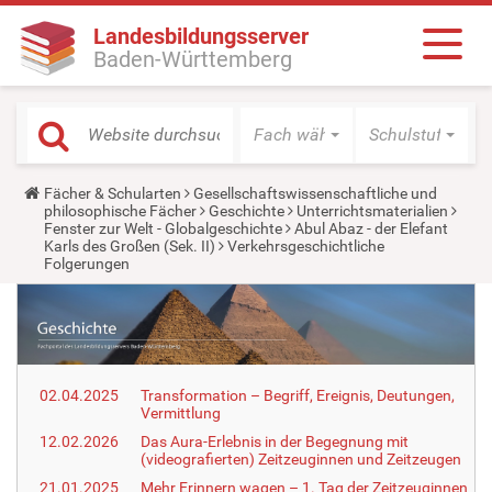
Landesbildungsserver
Baden-Württemberg
Fach wählen
Schulstufe wäh
Y
Fächer & Schularten
Gesellschaftswissenschaftliche und
o
philosophische Fächer
Geschichte
Unterrichtsmaterialien
u
Fenster zur Welt - Globalgeschichte
Abul Abaz - der Elefant
a
Karls des Großen (Sek. II)
Verkehrsgeschichtliche
r
Folgerungen
e
h
e
r
e
:
02.04.2025
Transformation – Begriff, Ereignis, Deutungen,
Vermittlung
12.02.2026
Das Aura-Erlebnis in der Begegnung mit
(videografierten) Zeitzeuginnen und Zeitzeugen
21.01.2025
Mehr Erinnern wagen – 1. Tag der Zeitzeuginnen