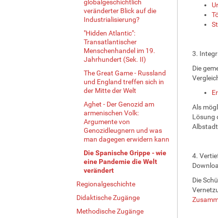
globalgeschichtlich
Ur
veränderter Blick auf die
Tö
Industrialisierung?
St
"Hidden Atlantic":
Transatlantischer
Menschenhandel im 19.
3. Integ
Jahrhundert (Sek. II)
Die geme
The Great Game - Russland
Vergleic
und England treffen sich in
der Mitte der Welt
E
Aghet - Der Genozid am
Als mögl
armenischen Volk:
Lösung d
Argumente von
Albstadt
Genozidleugnern und was
man dagegen erwidern kann
Die Spanische Grippe - wie
4. Verti
eine Pandemie die Welt
Downloa
verändert
Die Schü
Regionalgeschichte
Vernetzu
Didaktische Zugänge
Zusamme
Methodische Zugänge