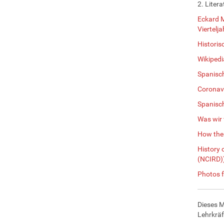
2. Litera
Eckard M
Viertelj
Historis
Wikipedi
Spanisch
Coronavi
Spanisch
Was wir 
How the 
History 
(NCIRD)
Photos f
Dieses M
Lehrkräf