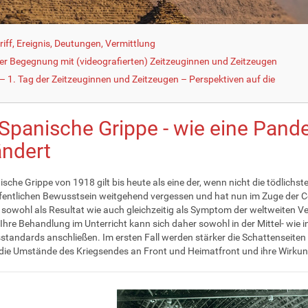
iff, Ereignis, Deutungen, Vermittlung
der Begegnung mit (videografierten) Zeitzeuginnen und Zeitzeugen
 1. Tag der Zeitzeuginnen und Zeitzeugen – Perspektiven auf die
 Spanische Grippe - wie eine Pand
ändert
ische Grippe von 1918 gilt bis heute als eine der, wenn nicht die tödlic
ffentlichen Bewusstsein weitgehend vergessen und hat nun im Zuge de
 sowohl als Resultat wie auch gleichzeitig als Symptom der weltweiten 
Ihre Behandlung im Unterricht kann sich daher sowohl in der Mittel- wie 
standards anschließen. Im ersten Fall werden stärker die Schattenseiten w
die Umstände des Kriegsendes an Front und Heimatfront und ihre Wirkun