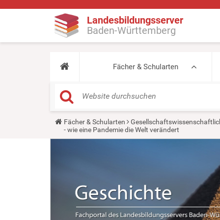
Landesbildungsserver
Baden-Württemberg
Fächer & Schularten
Y
Fächer & Schularten
Gesellschaftswissenschaftlic
o
- wie eine Pandemie die Welt verändert
u
a
r
e
h
e
r
e
: