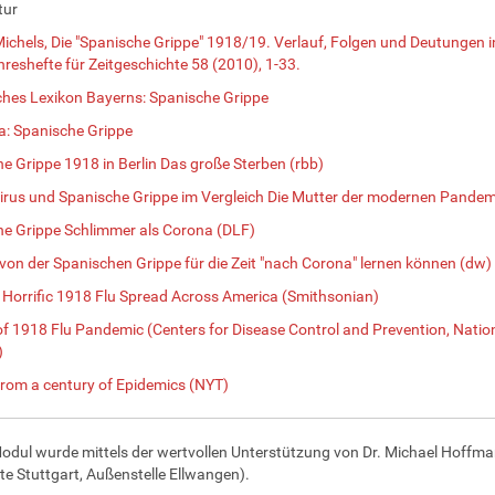
tur
ichels, Die "Spanische Grippe" 1918/19. Verlauf, Folgen und Deutungen in
ahreshefte für Zeitgeschichte 58 (2010), 1-33.
ches Lexikon Bayerns: Spanische Grippe
a: Spanische Grippe
e Grippe 1918 in Berlin Das große Sterben (rbb)
rus und Spanische Grippe im Vergleich Die Mutter der modernen Pandem
e Grippe Schlimmer als Corona (DLF)
von der Spanischen Grippe für die Zeit "nach Corona" lernen können (dw)
Horrific 1918 Flu Spread Across America (Smithsonian)
of 1918 Flu Pandemic (Centers for Disease Control and Prevention, Natio
)
rom a century of Epidemics (NYT)
odul wurde mittels der wertvollen Unterstützung von Dr. Michael Hoffma
te Stuttgart, Außenstelle Ellwangen).