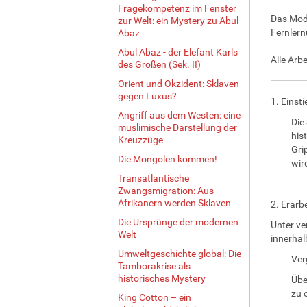
Fragekompetenz im Fenster
Das Modu
zur Welt: ein Mystery zu Abul
Fernlern
Abaz
Abul Abaz - der Elefant Karls
Alle Arb
des Großen (Sek. II)
Orient und Okzident: Sklaven
gegen Luxus?
1. Einsti
Angriff aus dem Westen: eine
Die
muslimische Darstellung der
his
Kreuzzüge
Gri
Die Mongolen kommen!
wir
Transatlantische
Zwangsmigration: Aus
Afrikanern werden Sklaven
2. Erarb
Die Ursprünge der modernen
Unter ve
Welt
innerhal
Umweltgeschichte global: Die
Ver
Tamborakrise als
historisches Mystery
Übe
zu o
King Cotton – ein