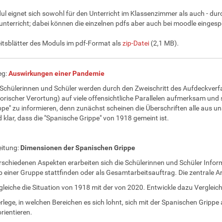
l eignet sich sowohl für den Unterricht im Klassenzimmer als auch - durc
unterricht; dabei können die einzelnen pdfs aber auch bei moodle eingesp
eitsblätter des Moduls im pdf-Format als
zip-Datei
(2,1 MB).
eg:
Auswirkungen einer Pandemie
 Schülerinnen und Schüler werden durch den Zweischritt des Aufdeckverfah
torischer Verortung) auf viele offensichtliche Parallelen aufmerksam und s
ppe" zu informieren, denn zunächst scheinen die Überschriften alle aus un
d klar, dass die "Spanische Grippe" von 1918 gemeint ist.
eitung:
Dimensionen der Spanischen Grippe
rschiedenen Aspekten erarbeiten sich die Schülerinnen und Schüler Inform
b einer Gruppe stattfinden oder als Gesamtarbeitsauftrag. Die zentrale Ar
gleiche die Situation von 1918 mit der von 2020. Entwickle dazu Vergleic
rlege, in welchen Bereichen es sich lohnt, sich mit der Spanischen Grip
rientieren.