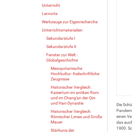
Unterricht
Lernorte
Werkzeuge zur Eigenrecherche
Unterrichtsmaterialien
Sekundarstufe I
Sekundarstufe II
Fenster zur Welt -
Globalgeschichte
Mesopotamische
Hochkultur: Keilschriftliche
Zeugnisse
Historischer Vergleich:
Kaisertum im antiken Rom
und im Chang'an der Qin-
und Han-Dynastie
Die Schü
Pandemie
Historischer Vergleich:
einen Ve
Römischer Limes und Große
Mauer
das auch
1900. Sc
Stärkung der