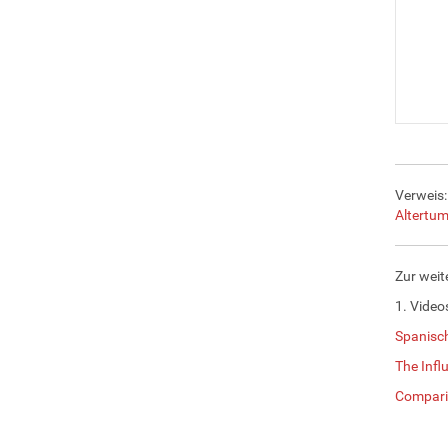
Verweis:
Altertum
Zur weit
1. Video
Spanisch
The Infl
Comparin