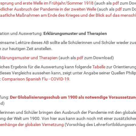
sprung und erste Welle im Frühjahr/Sommer 1918
(auch als
pdf
zum Dow
dlicher Ausbruch der Pandemie in der zweiten Welle
(auch als
pdf
zum D
aatliche Maßnahmen am Ende des Krieges und der Blick auf das menschl
ration und Auswertung:
Erklärungsmuster und Therapien
insame Lektüre dieses AB sollte alle Schülerinnen und Schüler wieder zu
h zur heutigen Zeit anstellen.
rklärungsmuster und Therapien
(auch als
pdf
zum Download)
iches Ergebnis für die Auswertung kann folgende
Tabelle
zur Orientierun
ieses Vergleichs aussehen kann, zeigt unter Angabe seiner Quellen Phil
:
Comparison Spanish Flu - COVID-19
.
efung:
Der Globalisierungsschub um 1900 als notwendige Voraussetzu
d)
lerinnen und Schüler bringen den Ausbruch der Pandemie mit den global
ng der Welt um 1900. Von hier aus kann auch noch mit einer zusätzliche
nhänge der globalen Vernetzung
(Vorschlag des Lehrerfortbildungsser