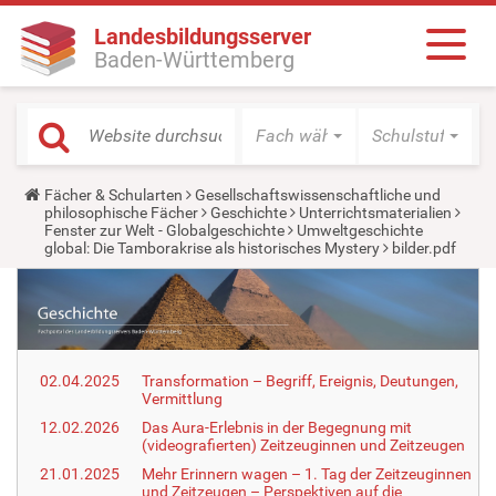
Landesbildungsserver
Baden-Württemberg
Fach wählen
Schulstufe wäh
Y
Fächer & Schularten
Gesellschaftswissenschaftliche und
o
philosophische Fächer
Geschichte
Unterrichtsmaterialien
u
Fenster zur Welt - Globalgeschichte
Umweltgeschichte
a
global: Die Tamborakrise als historisches Mystery
bilder.pdf
r
e
h
e
r
e
:
02.04.2025
Transformation – Begriff, Ereignis, Deutungen,
Vermittlung
12.02.2026
Das Aura-Erlebnis in der Begegnung mit
(videografierten) Zeitzeuginnen und Zeitzeugen
21.01.2025
Mehr Erinnern wagen – 1. Tag der Zeitzeuginnen
und Zeitzeugen – Perspektiven auf die