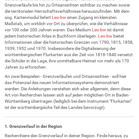
Grenzverläufe bis hin zu Ortsansichten sichtbar zu machen sowie
die territorialen Herrschaftsverhältnisse herauszufinden. Mit dem
sog. Kartenmodul liefert
Leo-bw
einen Zugang im kleinsten
Maßstab, um wirklich vor Ort zu überprüfen, wie die Verhältnisse
vor 100 oder 200 Jahren waren. Das Medium
Leo-bw
ist damit
jedem historischen Atlas in Buchform überlegen.
Leo-bw
bietet
Informationen über die historischen Grenzen von 1790, 1815, 1858,
1939, 1952 und 1970. Insbesondere die Digitalisierung der
württembergischen Flurkarten aus der Zeit von 1818-1840 versetzt
die Schüler in die Lage, ihre unmittelbare Heimat vor mehr als 170
Jahren zu erforschen.
An zwei Beispielen - Grenzverläufen und Ortsansichten - soll hier
das Potenzial des neuen Informationssystems demonstriert
werden. Die Anleitungen verstehen sich aber allgemein, denn diese
Art von Recherchen lassen sich auf jeden möglichen Ort in Baden-
Württemberg übertragen (lediglich bei dem Instrument "Flurkarten"
ist der württembergische Teil des Landes bevorzugt).
1. Grenzverlauf in der Region
Recherchiere den Grenzverlauf in deiner Region. Finde heraus, zu