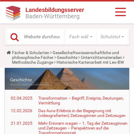
Landesbildungsserver
Baden-Württemberg
Fach wählen
Schulstufe wäh
Y
Fächer & Schularten
Gesellschaftswissenschaftliche und
o
philosophische Fächer
Geschichte
Unterrichtsmaterialien
u
Methodische Zugänge
Historische Kartenarbeit mit Leo-BW
a
r
e
h
e
r
e
02.04.2025
Transformation – Begriff, Ereignis, Deutungen,
:
Vermittlung
12.02.2026
Das Aura-Erlebnis in der Begegnung mit
(videografierten) Zeitzeuginnen und Zeitzeugen
21.01.2025
Mehr Erinnern wagen – 1. Tag der Zeitzeuginnen
und Zeitzeugen – Perspektiven auf die
Transformationszeit