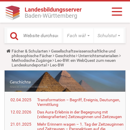
Landesbildungsserver
Baden-Württemberg
Fach wählen
Schulstufe wäh
Y
Fächer & Schularten
Gesellschaftswissenschaftliche und
o
philosophische Fächer
Geschichte
Unterrichtsmaterialien
u
Methodische Zugänge
Leo-BW: ein WebQuest zum neuen
a
Landeskundeportal
Leo-BW
r
e
h
e
r
e
:
02.04.2025
Transformation – Begriff, Ereignis, Deutungen,
Vermittlung
12.02.2026
Das Aura-Erlebnis in der Begegnung mit
(videografierten) Zeitzeuginnen und Zeitzeugen
21.01.2025
Mehr Erinnern wagen – 1. Tag der Zeitzeuginnen
und Zeitzeugen – Perspektiven auf die