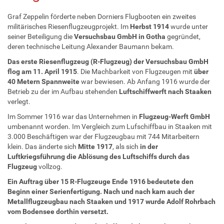
Graf Zeppelin förderte neben Dorniers Flugbooten ein zweites
militärisches Riesenflugzeugprojekt. Im
Herbst 1914
wurde unter
seiner Beteiligung die
Versuchsbau GmbH in Gotha
gegründet,
deren technische Leitung Alexander Baumann bekam.
Das erste Riesenflugzeug (R-Flugzeug) der Versuchsbau GmbH
flog am 11. April 1915
. Die Machbarkeit von Flugzeugen mit
über
40 Metern Spannweite
war bewiesen. Ab Anfang 1916 wurde der
Betrieb zu der im Aufbau stehenden
Luftschiffwerft nach Staaken
verlegt.
Im Sommer 1916 war das Unternehmen in
Flugzeug-Werft GmbH
umbenannt worden. Im Vergleich zum Lufschiffbau in Staaken mit
3.000 Beschäftigen war der Flugzeugbau mit 744 Mitarbeitern
klein. Das änderte sich
Mitte 1917
, als sich
in der
Luftkriegsführung die Ablösung des Luftschiffs durch das
Flugzeug
vollzog.
Ein Auftrag über 15 R-Flugzeuge Ende 1916 bedeutete den
Beginn einer Serienfertigung
. Nach und nach kam auch der
Metallflugzeugbau nach Staaken
und 1917 wurde Adolf Rohrbach
vom Bodensee dorthin versetzt.