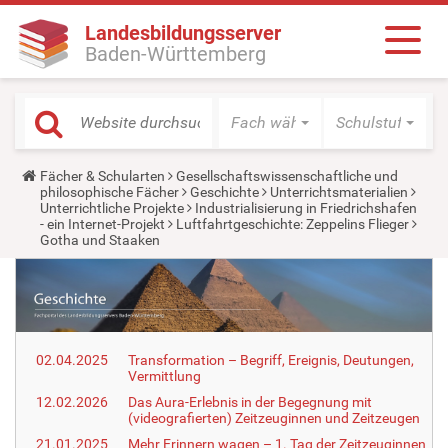
Landesbildungsserver
Baden-Württemberg
Fach wählen
Schulstufe wäh
Y
Fächer & Schularten
Gesellschaftswissenschaftliche und
o
philosophische Fächer
Geschichte
Unterrichtsmaterialien
u
Unterrichtliche Projekte
Industrialisierung in Friedrichshafen
a
- ein Internet-Projekt
Luftfahrtgeschichte: Zeppelins Flieger
r
Gotha und Staaken
e
h
e
r
e
:
02.04.2025
Transformation – Begriff, Ereignis, Deutungen,
Vermittlung
12.02.2026
Das Aura-Erlebnis in der Begegnung mit
(videografierten) Zeitzeuginnen und Zeitzeugen
21.01.2025
Mehr Erinnern wagen – 1. Tag der Zeitzeuginnen