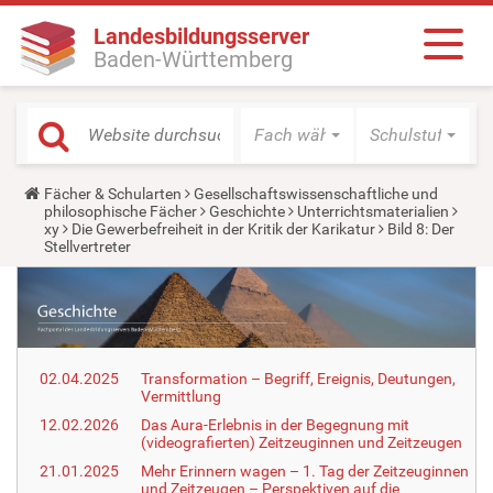
Landesbildungsserver
Baden-Württemberg
Fach wählen
Schulstufe wäh
Y
Fächer & Schularten
Gesellschaftswissenschaftliche und
o
philosophische Fächer
Geschichte
Unterrichtsmaterialien
u
xy
Die Gewerbefreiheit in der Kritik der Karikatur
Bild 8: Der
a
Stellvertreter
r
e
h
e
r
e
:
02.04.2025
Transformation – Begriff, Ereignis, Deutungen,
Vermittlung
12.02.2026
Das Aura-Erlebnis in der Begegnung mit
(videografierten) Zeitzeuginnen und Zeitzeugen
21.01.2025
Mehr Erinnern wagen – 1. Tag der Zeitzeuginnen
und Zeitzeugen – Perspektiven auf die