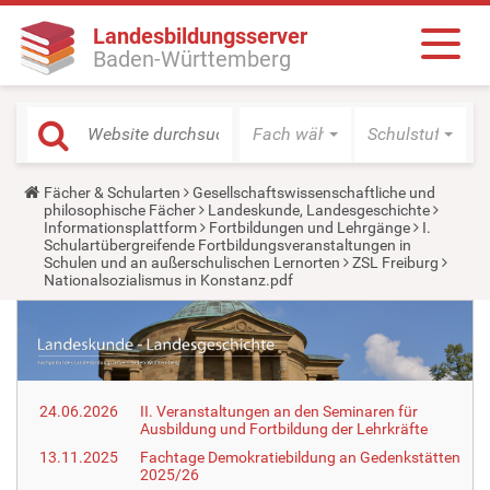
Landesbildungsserver
Baden-Württemberg
Fach wählen
Schulstufe wäh
Y
Fächer & Schularten
Gesellschaftswissenschaftliche und
o
philosophische Fächer
Landeskunde, Landesgeschichte
u
Informationsplattform
Fortbildungen und Lehrgänge
I.
a
Schulartübergreifende Fortbildungsveranstaltungen in
r
Schulen und an außerschulischen Lernorten
ZSL Freiburg
e
Nationalsozialismus in Konstanz.pdf
h
e
r
e
:
24.06.2026
II. Veranstaltungen an den Seminaren für
Ausbildung und Fortbildung der Lehrkräfte
13.11.2025
Fachtage Demokratiebildung an Gedenkstätten
2025/26