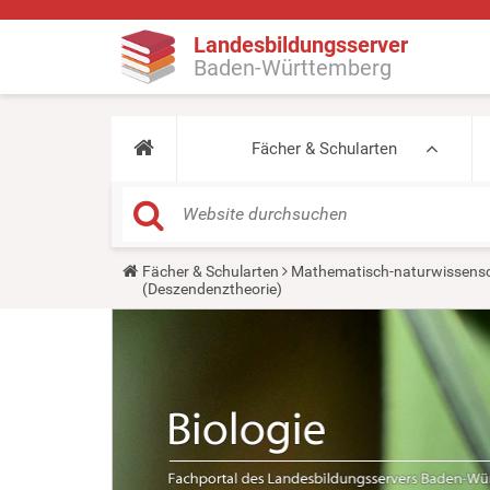
Landesbildungsserver
Baden-Württemberg
Fächer & Schularten
Y
Fächer & Schularten
Mathematisch-naturwissensc
o
(Deszendenztheorie)
u
a
r
e
h
e
r
e
: