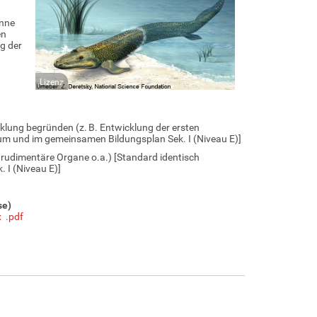
inne
en
g der
Lizenz
cklung begründen (z. B. Entwicklung der ersten
um und im gemeinsamen Bildungsplan Sek. I (Niveau E)]
 rudimentäre Organe o.a.) [Standard identisch
 I (Niveau E)]
se)
x
.pdf