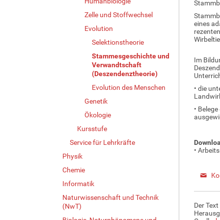
Humanbiologie
Stammba
Zelle und Stoffwechsel
Stammbau
eines ad
Evolution
rezenten
Wirbeltie
Selektionstheorie
Stammesgeschichte und
Im Bildu
Verwandtschaft
Deszend
(Deszendenztheorie)
Unterric
Evolution des Menschen
• die un
Landwirb
Genetik
• Belege
Ökologie
ausgewi
Kursstufe
Service für Lehrkräfte
Downloa
• Arbeit
Physik
Chemie
Ko
Informatik
Naturwissenschaft und Technik
Der Text
(NwT)
Herausg
Biologie, Naturphänomene und