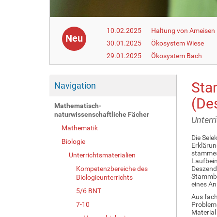
10.02.2025
Haltung von Ameisen i
Neu
30.01.2025
Ökosystem Wiese
29.01.2025
Ökosystem Bach
Sta
Navigation
(De
Mathematisch-
naturwissenschaftliche Fächer
Unterr
Mathematik
Die Sele
Biologie
Erklärun
stammesg
Unterrichtsmaterialien
Laufbein
Kompetenzbereiche des
Deszende
Stammbau
Biologieunterrichts
eines A
5/6 BNT
Aus fach
7-10
Probleme
Material