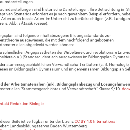
umdarstellungen.
mdarstellungen sind historische Darstellungen. Ihre Betrachtung im S
aptiven Szenarios erfordert es je nach gewähltem Beispiel erfordern, neb
 Arten auch fossile Arten im Unterricht zu berücksichtigen (z.B. Landgan
re, s. Abb.
Tiktaalik roseae
).
ngsplan sind folgende inhaltsbezogene Bildungsstandards zur
enztheorie ausgewiesen, die mit dem nachfolgend angebotenen
htsmaterialien abgedeckt werden können:
terschiedlichen Angepasstheiten der Wirbeltiere durch evolutionäre Entwi
eltiere o.a.) [Standard identisch ausgewiesen im Bildungsplan Gymnasi
 der stammesgeschichtlichen Verwandtschaft erläutern (z. B. Homologie,
esen im Bildungsplan Gymnasium und im gemeinsamen Bildungsplan Sek.
d der Arbeitsmaterialien (inkl. Bildungsplanbezug und Lösungshinwei
smaterialien "Stammesgeschichte und Verwandtschaft" Klasse 9/10
.doc
ntakt Redaktion Biologie
 dieser Seite ist verfügbar unter der Lizenz
CC BY 4.0 International
eber: Landesbildungsserver Baden-Württemberg