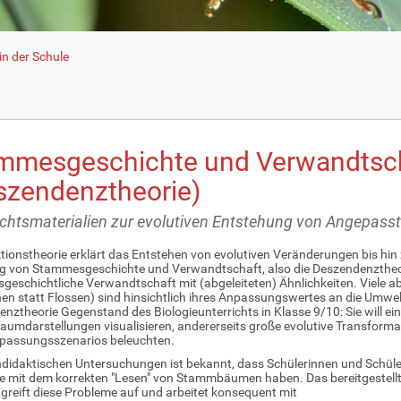
n der Schule
mmesgeschichte und Verwandtsc
szendenztheorie)
ichtsmaterialien zur evolutiven Entstehung von Angepassth
ktionstheorie erklärt das Entstehen von evolutiven Veränderungen bis hin 
g von Stammesgeschichte und Verwandtschaft, also die Deszendenztheori
eschichtliche Verwandtschaft mit (abgeleiteten) Ähnlichkeiten. Viele abg
en statt Flossen) sind hinsichtlich ihres Anpassungswertes an die Umwelt 
nztheorie Gegenstand des Biologieunterrichts in Klasse 9/10: Sie will e
mdarstellungen visualisieren, andererseits große evolutive Transformat
npassungsszenarios beleuchten.
didaktischen Untersuchungen ist bekannt, dass Schülerinnen und Schüle
 mit dem korrekten "Lesen" von Stammbäumen haben. Das bereitgestell
 greift diese Probleme auf und arbeitet konsequent mit