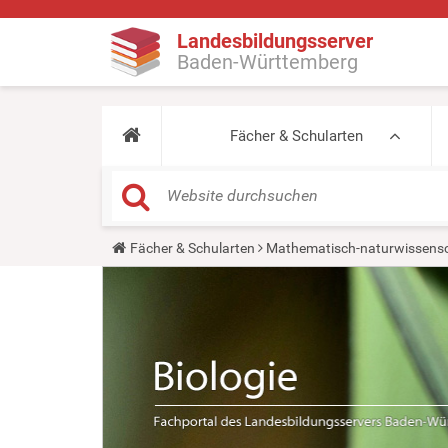
Landesbildungsserver
Baden-Württemberg
Fächer & Schularten
Y
Fächer & Schularten
Mathematisch-naturwissensc
o
u
a
r
e
h
e
r
e
: