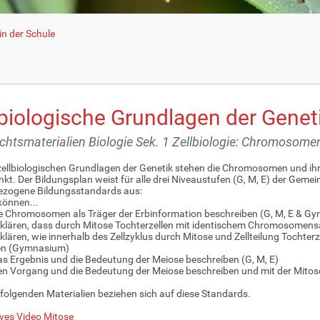
n der Schule
lbiologische Grundlagen der Genet
ichtsmaterialien Biologie Sek. 1 Zellbiologie: Chromosome
zellbiologischen Grundlagen der Genetik stehen die Chromosomen und ih
nkt. Der Bildungsplan weist für alle drei Niveaustufen (G, M, E) der Ge
bezogene Bildungsstandards aus:
können...
die Chromosomen als Träger der Erbinformation beschreiben (G, M, E & G
erklären, dass durch Mitose Tochterzellen mit identischem Chromosomensa
erklären, wie innerhalb des Zellzyklus durch Mitose und Zellteilung Toch
en (Gymnasium)
das Ergebnis und die Bedeutung der Meiose beschreiben (G, M, E)
den Vorgang und die Bedeutung der Meiose beschreiben und mit der Mito
folgenden Materialien beziehen sich auf diese Standards.
ives Video Mitose