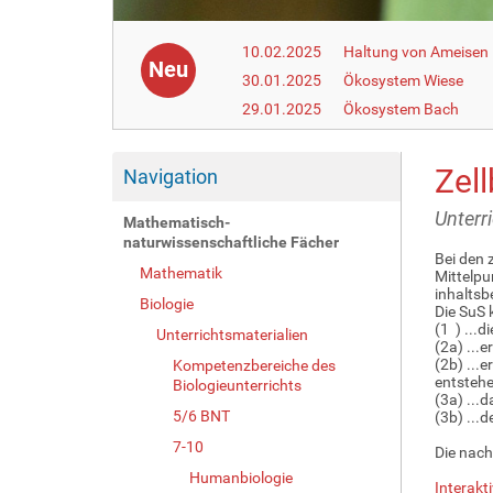
10.02.2025
Haltung von Ameisen i
Neu
30.01.2025
Ökosystem Wiese
29.01.2025
Ökosystem Bach
Zel
Navigation
Unterr
Mathematisch-
naturwissenschaftliche Fächer
Bei den 
Mathematik
Mittelpu
inhalts
Biologie
Die SuS 
(1 ) ...
Unterrichtsmaterialien
(2a) ...
(2b) ...
Kompetenzbereiche des
entsteh
Biologieunterrichts
(3a) ...
5/6 BNT
(3b) ...
7-10
Die nach
Humanbiologie
Interakt