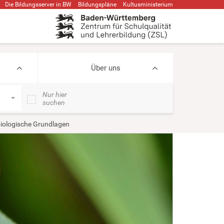
Die Bildungsserver in BW
Bildungspläne
Kultusministerium
Über uns
Nur hier
suchen
biologische Grundlagen