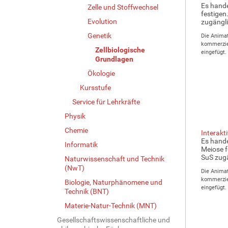
Es hande
Zelle und Stoffwechsel
festigen
Evolution
zugängli
Genetik
Die Animat
kommerziel
Zellbiologische
eingefügt.
Grundlagen
Ökologie
Kursstufe
Service für Lehrkräfte
Physik
Chemie
Interakt
Es hande
Informatik
Meiose f
SuS zugä
Naturwissenschaft und Technik
(NwT)
Die Animat
kommerziel
Biologie, Naturphänomene und
eingefügt.
Technik (BNT)
Materie-Natur-Technik (MNT)
Gesellschaftswissenschaftliche und