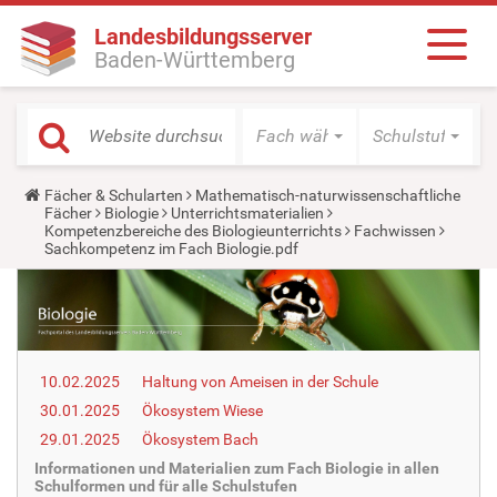
Landesbildungsserver
Baden-Württemberg
Fach wählen
Schulstufe wäh
Y
Fächer & Schularten
Mathematisch-naturwissenschaftliche
o
Fächer
Biologie
Unterrichtsmaterialien
u
Kompetenzbereiche des Biologieunterrichts
Fachwissen
a
Sachkompetenz im Fach Biologie.pdf
r
e
h
e
r
e
:
10.02.2025
Haltung von Ameisen in der Schule
30.01.2025
Ökosystem Wiese
29.01.2025
Ökosystem Bach
Informationen und Materialien zum Fach Biologie in allen
Schulformen und für alle Schulstufen