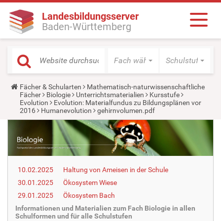
Landesbildungsserver
Baden-Württemberg
Fach wählen
Schulstufe wäh
Y
Fächer & Schularten
Mathematisch-naturwissenschaftliche
o
Fächer
Biologie
Unterrichtsmaterialien
Kursstufe
u
Evolution
Evolution: Materialfundus zu Bildungsplänen vor
a
2016
Humanevolution
gehirnvolumen.pdf
r
e
h
e
r
e
:
10.02.2025
Haltung von Ameisen in der Schule
30.01.2025
Ökosystem Wiese
29.01.2025
Ökosystem Bach
Informationen und Materialien zum Fach Biologie in allen
Schulformen und für alle Schulstufen