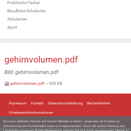
Praktische Fächer
Berufliche Schularten
Schularten
Sport
gehirnvolumen.pdf
Bild: gehirnvolumen.pdf
gehirnvolumen.pdf
— 920 KB
Impressum
Kontakt
Datenschutzerklärung
Barrierefreiheit
Urheberrechtsinformationen
Um einen optimalen Service auf unserer Website zu bieten, verwenden wir Cookies zur
Verbesserung der Funktionalität sowie zu Analysezwecken. Durch die weitere Nutzung des
Landesbildungsservers Baden-Württemberg erklären Sie sich damit einverstanden. Details zu