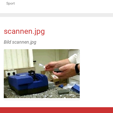
Sport
scannen.jpg
Bild scannen.jpg
Z
e
i