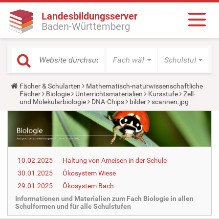
Landesbildungsserver
Baden-Württemberg
Fach wählen
Schulstufe wäh
Y
Fächer & Schularten
Mathematisch-naturwissenschaftliche
o
Fächer
Biologie
Unterrichtsmaterialien
Kursstufe
Zell-
u
und Molekularbiologie
DNA-Chips
bilder
scannen.jpg
a
r
e
h
e
r
e
10.02.2025
Haltung von Ameisen in der Schule
:
30.01.2025
Ökosystem Wiese
29.01.2025
Ökosystem Bach
Informationen und Materialien zum Fach Biologie in allen
Schulformen und für alle Schulstufen