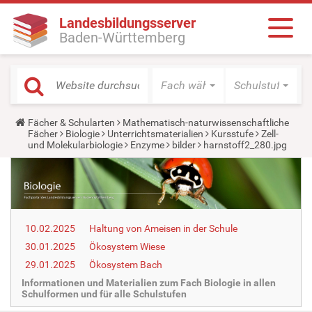
Landesbildungsserver
Baden-Württemberg
Fach wählen
Schulstufe wäh
Y
Fächer & Schularten
Mathematisch-naturwissenschaftliche
o
Fächer
Biologie
Unterrichtsmaterialien
Kursstufe
Zell-
u
und Molekularbiologie
Enzyme
bilder
harnstoff2_280.jpg
a
r
e
h
e
r
e
10.02.2025
Haltung von Ameisen in der Schule
:
30.01.2025
Ökosystem Wiese
29.01.2025
Ökosystem Bach
Informationen und Materialien zum Fach Biologie in allen
Schulformen und für alle Schulstufen