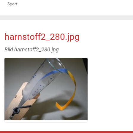
Sport
harnstoff2_280.jpg
Bild harnstoff2_280.jpg
Z
e