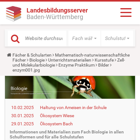
Landesbildungsserver
Baden-Württemberg
Fach wählen
Schulstufe wäh
Y
Fächer & Schularten
Mathematisch-naturwissenschaftliche
o
Fächer
Biologie
Unterrichtsmaterialien
Kursstufe
Zell-
u
und Molekularbiologie
Enzyme Praktikum
Bilder
a
enzym001.jpg
r
e
h
e
r
e
:
10.02.2025
Haltung von Ameisen in der Schule
30.01.2025
Ökosystem Wiese
29.01.2025
Ökosystem Bach
Informationen und Materialien zum Fach Biologie in allen
Schulformen und für alle Schulstufen