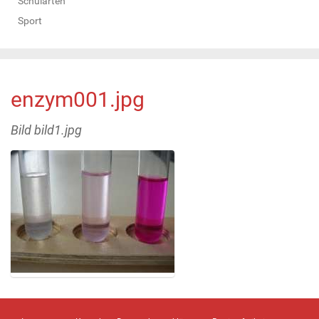
Schularten
Sport
enzym001.jpg
Bild bild1.jpg
Z
e
i