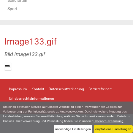
Schularten
Sport
Image133.gif
Bild Image133.gif
Z
e
i
Impressum
Kontakt
Datenschutzerklärung
Barrierefreiheit
g
e
Urheberrechtsinformationen
B
Um einen optimalen Service auf unserer Website zu bieten, verwenden wir Cookies zur
i
Verbesserung der Funktionalität sowie zu Analysezwecken. Durch die weitere Nutzung des
l
Landesbildungsservers Baden-Württemberg erklären Sie sich damit einverstanden. Details zu
d
Cookies, ihrer Verwendung und Vermeidung finden Sie in unserer
Datenschutzerklärung
.
i
notwendige Einstellungen
empfohlene Einstellungen
n