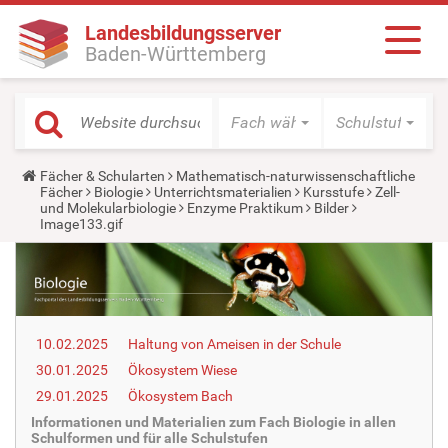
Landesbildungsserver
Baden-Württemberg
Fach wählen
Schulstufe wäh
Y
Fächer & Schularten
Mathematisch-naturwissenschaftliche
o
Fächer
Biologie
Unterrichtsmaterialien
Kursstufe
Zell-
u
und Molekularbiologie
Enzyme Praktikum
Bilder
a
Image133.gif
r
e
h
e
r
e
:
10.02.2025
Haltung von Ameisen in der Schule
30.01.2025
Ökosystem Wiese
29.01.2025
Ökosystem Bach
Informationen und Materialien zum Fach Biologie in allen
Schulformen und für alle Schulstufen