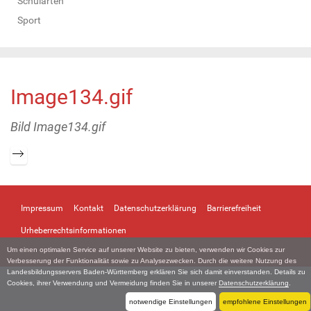
Schularten
Sport
Image134.gif
Bild Image134.gif
Z
e
i
Impressum
Kontakt
Datenschutzerklärung
Barrierefreiheit
g
e
Urheberrechtsinformationen
B
Um einen optimalen Service auf unserer Website zu bieten, verwenden wir Cookies zur
i
Verbesserung der Funktionalität sowie zu Analysezwecken. Durch die weitere Nutzung des
l
Landesbildungsservers Baden-Württemberg erklären Sie sich damit einverstanden. Details zu
d
Cookies, ihrer Verwendung und Vermeidung finden Sie in unserer
Datenschutzerklärung
.
i
notwendige Einstellungen
empfohlene Einstellungen
n