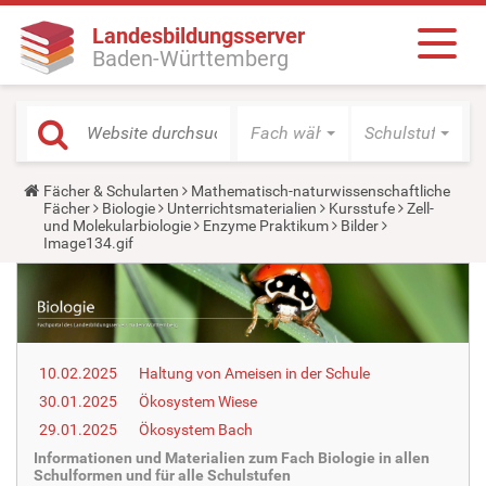
Landesbildungsserver
Baden-Württemberg
Fach wählen
Schulstufe wäh
Y
Fächer & Schularten
Mathematisch-naturwissenschaftliche
o
Fächer
Biologie
Unterrichtsmaterialien
Kursstufe
Zell-
u
und Molekularbiologie
Enzyme Praktikum
Bilder
a
Image134.gif
r
e
h
e
r
e
:
10.02.2025
Haltung von Ameisen in der Schule
30.01.2025
Ökosystem Wiese
29.01.2025
Ökosystem Bach
Informationen und Materialien zum Fach Biologie in allen
Schulformen und für alle Schulstufen