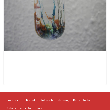
Z
e
i
Impressum
Kontakt
Datenschutzerklärung
Barrierefreiheit
g
e
Urheberrechtsinformationen