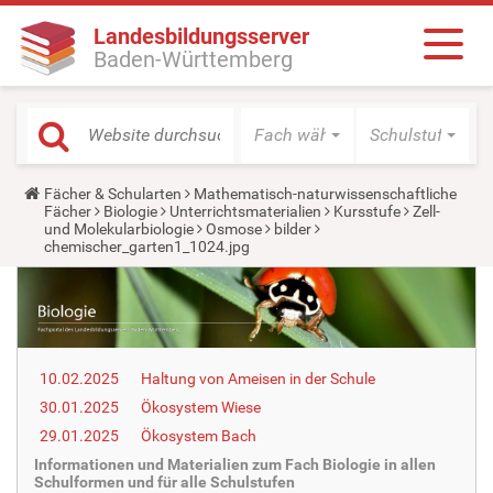
Landesbildungsserver
Baden-Württemberg
Fach wählen
Schulstufe wäh
Y
Fächer & Schularten
Mathematisch-naturwissenschaftliche
o
Fächer
Biologie
Unterrichtsmaterialien
Kursstufe
Zell-
u
und Molekularbiologie
Osmose
bilder
a
chemischer_garten1_1024.jpg
r
e
h
e
r
e
:
10.02.2025
Haltung von Ameisen in der Schule
30.01.2025
Ökosystem Wiese
29.01.2025
Ökosystem Bach
Informationen und Materialien zum Fach Biologie in allen
Schulformen und für alle Schulstufen