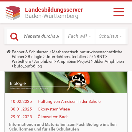
Landesbildungsserver
Baden-Württemberg
Fach wählen
Schulstufe wäh
Y
Fächer & Schularten
Mathematisch-naturwissenschaftliche
o
Fächer
Biologie
Unterrichtsmaterialien
5/6 BNT
u
Wirbeltiere
Amphibien
Amphibien Projekt
Bilder Amphibien
a
bufo_bufo6.jpg
r
e
h
e
r
e
:
10.02.2025
Haltung von Ameisen in der Schule
30.01.2025
Ökosystem Wiese
29.01.2025
Ökosystem Bach
Informationen und Materialien zum Fach Biologie in allen
Schulformen und für alle Schulstufen