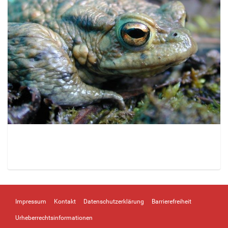
Z
e
i
Impressum
Kontakt
Datenschutzerklärung
Barrierefreiheit
g
e
Urheberrechtsinformationen
B